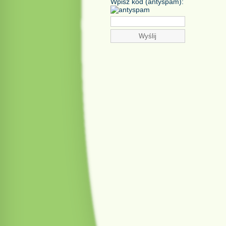
Wpisz kod (antyspam):