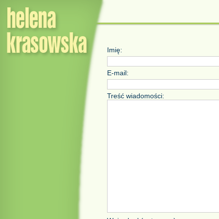
Imię:
E-mail:
Treść wiadomości: