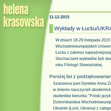
11-12-2015
Wykłady w Łucku/UKR
W dniach 18-29 listopada 2015
Wschodnioeuropejskim Uniwers
Łucku z zakresu najważniejszej 
Słuchaczami wykładów byli stud
roku Filologii Słowiańskiej.
Poniżej list z podziękowania
Szanowna pani Dyrektor Anna Zi
w imieniu nauczycieli akademicki
studentów kierunku "Polski język a 
Dziennikarstwa Wschodnioeurope
Ukrainki (Łuck, Ukraina) z całego