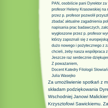
PAN, osobiście pani Dyrektor za
profesor Heleny Krasowskiej na 
przez p. profesor pozwolił przysz
zbadać aktualne zagadnienia po
napisania prac badawczych, zał
wygłoszone przez p. profesor w
którzy zapoznali się z europejs
dużo nowego i pożytecznego z za
chcieli, żeby nasza współpraca 
Jeszcze raz serdecznie dziękujem
Z poważaniem,
Docent Katedry Filologii Słowiań
Julia Wasejko
Za umożliwienie spotkań z 
składam podziękowania Dyre
Wschodniej Janowi Malickie
Krzysztofowi Sawickiemu. Z