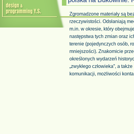
polska na Bukowinie: 
Zgromadzone materiały są be
rzeczywistości. Odsłaniają me
m.in. w okresie, który obejmu
następstwa tych zmian oraz i
terenie (pojedynczych osób, ro
mniejszości). Znakomicie prz
określonych wydarzeń historycz
„zwykłego człowieka”, a także
komunikacji, możliwości kontak