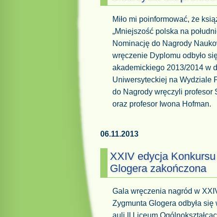
Miło mi poinformować, że ksi
„Mniejszość polska na połudn
Nominację do Nagrody Naukowe
wręczenie Dyplomu odbyło się
akademickiego 2013/2014 w dn
Uniwersyteckiej na Wydziale 
do Nagrody wręczyli profesor
oraz profesor Iwona Hofman.
06.11.2013
XXIV edycja Konkursu
Glogera zakończona
Gala wręczenia nagród w XXIV
Zygmunta Glogera odbyła się 
auli II Liceum Ogólnokształc