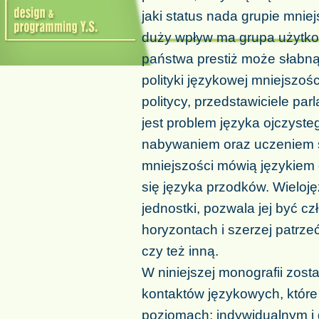
jaki status nada grupie mniej
duży wpływ ma grupa użytko
państwa prestiż może słabną
polityki językowej mniejszośc
politycy, przedstawiciele p
jest problem języka ojczyste
nabywaniem oraz uczeniem si
mniejszości mówią językiem
się języka przodków. Wieloj
jednostki, pozwala jej być c
horyzontach i szerzej patrzeć
czy też inną.
W niniejszej monografii zost
kontaktów językowych, któr
poziomach: indywidualnym i 