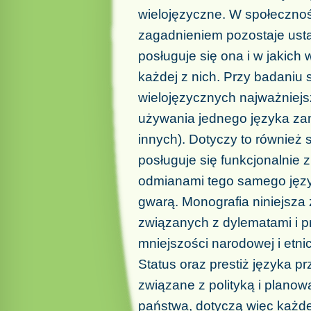
wielojęzyczne. W społeczno
zagadnieniem pozostaje usta
posługuje się ona i w jakic
każdej z nich. Przy badaniu 
wielojęzycznych najważniejsz
używania jednego języka zam
innych). Dotyczy to również 
posługuje się funkcjonalni
odmianami tego samego języka
gwarą. Monografia niniejsza
związanych z dylematami i p
mniejszości narodowej i etni
Status oraz prestiż języka pr
związane z polityką i plan
państwa, dotyczą więc każde